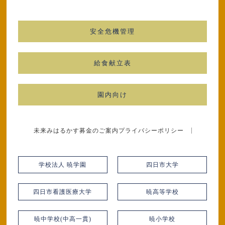
安全危機管理
給食献立表
園内向け
未来みはるかす募金のご案内
プライバシーポリシー
学校法人 暁学園
四日市大学
四日市看護医療大学
暁高等学校
暁中学校(中高一貫)
暁小学校