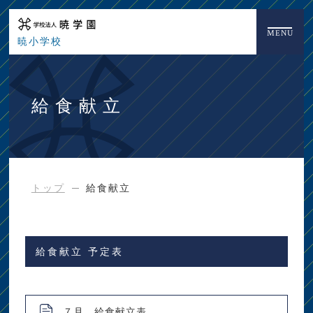
MENU
暁小学校
給食献立
トップ
給食献立
給食献立 予定表
７月 給食献立表