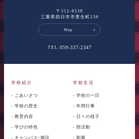
〒512-8538
三重県四日市市萱生町238
Map
059-337-2347
TEL.
学校紹介
学校生活
- ごあいさつ
- 学校の一日
- 学校の歴史
- 年間行事
- 教育内容
- 日々の様子
- 学びの特色
- 部活動
- キャンパス・施設
- 制服