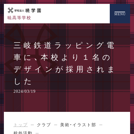
MENU
暁高等学校
三岐鉄道ラッピング電
車に、本校より１名の
デザインが採用されま
した
2024/03/19
トップ
クラブ
美術・イラスト部
校外活動